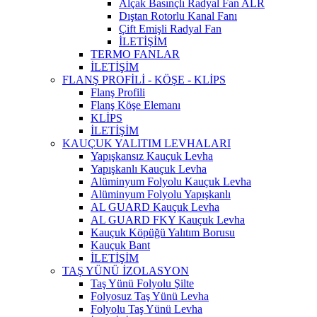
Alçak Basınçlı Radyal Fan ALR
Dıştan Rotorlu Kanal Fanı
Çift Emişli Radyal Fan
İLETİŞİM
TERMO FANLAR
İLETİŞİM
FLANŞ PROFİLİ - KÖŞE - KLİPS
Flanş Profili
Flanş Köşe Elemanı
KLİPS
İLETİŞİM
KAUÇUK YALITIM LEVHALARI
Yapışkansız Kauçuk Levha
Yapışkanlı Kauçuk Levha
Alüminyum Folyolu Kauçuk Levha
Alüminyum ​Folyolu Yapışkanlı
AL GUARD Kauçuk Levha
AL GUARD FKY Kauçuk Levha
Kauçuk Köpüğü Yalıtım Borusu
Kauçuk Bant
İLETİŞİM
TAŞ YÜNÜ İZOLASYON
Taş Yünü Folyolu Şilte
Folyosuz Taş Yünü Levha
Folyolu Taş Yünü Levha