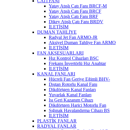
ÇATI FANI
Yatay Atışlı Çatı Fanı BRCF-M
Yatay Atışlı Çatı Fanı BRCF
Yatay Atışlı Çatı Fanı BRF
Dikey Atışlı Çatı Fanı BRDV
İLETİŞİM
DUMAN TAHLİYE
Radyal Jet Fan ARMO-JR
Aksiyel Duman Tahliye Fan ARMO
İLETİŞİM
FAN AKSESUARLARI
Hız Kontrol Cihazları BSC
Frekans İnvertörlü Hız Anahtar
İLETİŞİM
KANAL FANLARI
Hücreli Fan Geriye Eğimli BHV-
Dıştan Rotorlu Kanal Fanı
Dikdörtgen Kanal Fanları
Yuvarlak Kanal Fanları
Isı Geri Kazanım Cihazı
Dikdörtgen Harici Motorlu Fan
Sığınak Havalandırma Cihazı BS
İLETİŞİM
PLASTİK FANLAR
RADYAL FANLAR