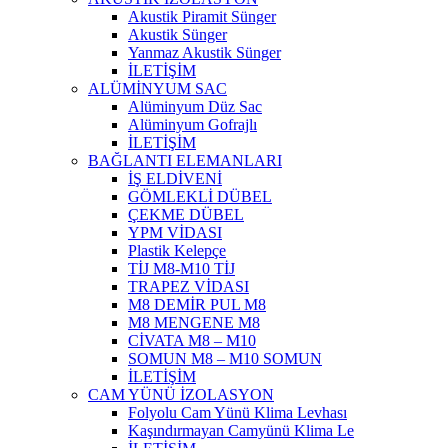
Akustik Piramit Sünger
Akustik Sünger
Yanmaz Akustik Sünger
İLETİŞİM
ALÜMİNYUM SAC
Alüminyum Düz Sac
Alüminyum Gofrajlı
İLETİŞİM
BAĞLANTI ELEMANLARI
İŞ ELDİVENİ
GÖMLEKLİ DÜBEL
ÇEKME DÜBEL
YPM VİDASI
Plastik Kelepçe
TİJ M8-M10 TİJ
TRAPEZ VİDASI
M8 DEMİR PUL M8
M8 MENGENE M8
CİVATA M8 – M10
SOMUN M8 – M10 SOMUN
İLETİŞİM
CAM YÜNÜ İZOLASYON
Folyolu Cam Yünü Klima Levhası
Kaşındırmayan Camyünü Klima Le