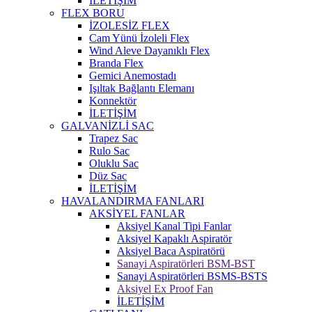
İLETİŞİM
FLEX BORU
İZOLESİZ FLEX
Cam Yünü İzoleli Flex
Wind Aleve Dayanıklı Flex
Branda Flex
Gemici Anemostadı
Işıltak Bağlantı Elemanı
Konnektör
İLETİŞİM
GALVANİZLİ SAC
Trapez Sac
Rulo Sac
Oluklu Sac
Düz Sac
İLETİŞİM
HAVALANDIRMA FANLARI
AKSİYEL FANLAR
Aksiyel Kanal Tipi Fanlar
Aksiyel Kapaklı Aspiratör
Aksiyel Baca Aspiratörü
Sanayi Aspiratörleri BSM-BST
Sanayi Aspiratörleri BSMS-BSTS
Aksiyel Ex Proof Fan
İLETİŞİM