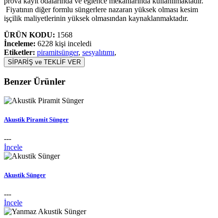
prova kayıt odalarında ve eğlence mekanlarında kullanılmaktadır.
Fiyatının diğer formlu süngerlere nazaran yüksek olması kesim
işçilik maliyetlerinin yüksek olmasından kaynaklanmaktadır.
ÜRÜN KODU:
1568
İnceleme:
6228 kişi inceledi
Etiketler:
piramitsünger
,
sesyalıtımı
,
SİPARİŞ ve TEKLİF VER
Benzer Ürünler
Akustik Piramit Sünger
---
İncele
Akustik Sünger
---
İncele