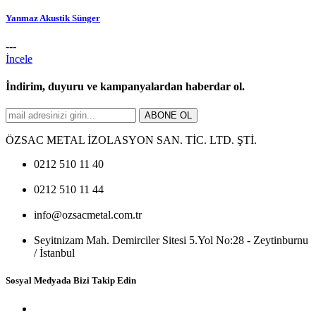
Yanmaz Akustik Sünger
---
İncele
İndirim, duyuru ve kampanyalardan haberdar ol.
ABONE OL
ÖZSAC METAL İZOLASYON SAN. TİC. LTD. ŞTİ.
0212 510 11 40
0212 510 11 44
info@ozsacmetal.com.tr
Seyitnizam Mah. Demirciler Sitesi 5.Yol No:28 - Zeytinburnu
/ İstanbul
Sosyal Medyada Bizi Takip Edin