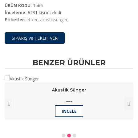
ÜRÜN KODU:
1566
İnceleme:
6231 kişi inceledi
Etiketler:
etiker
,
akustiksünger
,
SİPARİŞ ve TEKLİF VER
BENZER ÜRÜNLER
Akustik Sünger
---
İNCELE