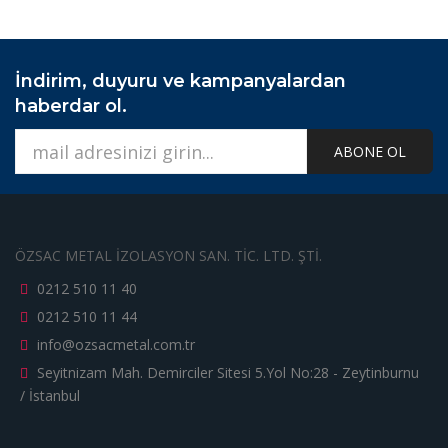
İndirim, duyuru ve kampanyalardan
haberdar ol.
ABONE OL
ÖZSAC METAL İZOLASYON SAN. TİC. LTD. ŞTİ.
0212 510 11 40
0212 510 11 44
info@ozsacmetal.com.tr
Seyitnizam Mah. Demirciler Sitesi 5.Yol No:28 - Zeytinburnu
/ İstanbul