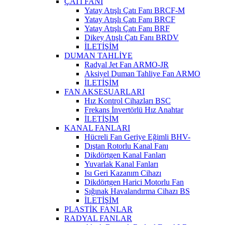
ÇATI FANI
Yatay Atışlı Çatı Fanı BRCF-M
Yatay Atışlı Çatı Fanı BRCF
Yatay Atışlı Çatı Fanı BRF
Dikey Atışlı Çatı Fanı BRDV
İLETİŞİM
DUMAN TAHLİYE
Radyal Jet Fan ARMO-JR
Aksiyel Duman Tahliye Fan ARMO
İLETİŞİM
FAN AKSESUARLARI
Hız Kontrol Cihazları BSC
Frekans İnvertörlü Hız Anahtar
İLETİŞİM
KANAL FANLARI
Hücreli Fan Geriye Eğimli BHV-
Dıştan Rotorlu Kanal Fanı
Dikdörtgen Kanal Fanları
Yuvarlak Kanal Fanları
Isı Geri Kazanım Cihazı
Dikdörtgen Harici Motorlu Fan
Sığınak Havalandırma Cihazı BS
İLETİŞİM
PLASTİK FANLAR
RADYAL FANLAR