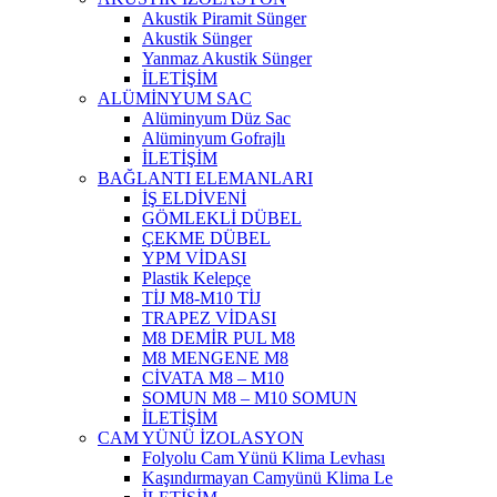
Akustik Piramit Sünger
Akustik Sünger
Yanmaz Akustik Sünger
İLETİŞİM
ALÜMİNYUM SAC
Alüminyum Düz Sac
Alüminyum Gofrajlı
İLETİŞİM
BAĞLANTI ELEMANLARI
İŞ ELDİVENİ
GÖMLEKLİ DÜBEL
ÇEKME DÜBEL
YPM VİDASI
Plastik Kelepçe
TİJ M8-M10 TİJ
TRAPEZ VİDASI
M8 DEMİR PUL M8
M8 MENGENE M8
CİVATA M8 – M10
SOMUN M8 – M10 SOMUN
İLETİŞİM
CAM YÜNÜ İZOLASYON
Folyolu Cam Yünü Klima Levhası
Kaşındırmayan Camyünü Klima Le