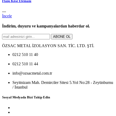
Flanş Köşe Elemanı
---
İncele
İndirim, duyuru ve kampanyalardan haberdar ol.
ABONE OL
ÖZSAC METAL İZOLASYON SAN. TİC. LTD. ŞTİ.
0212 510 11 40
0212 510 11 44
info@ozsacmetal.com.tr
Seyitnizam Mah. Demirciler Sitesi 5.Yol No:28 - Zeytinburnu
/ İstanbul
Sosyal Medyada Bizi Takip Edin