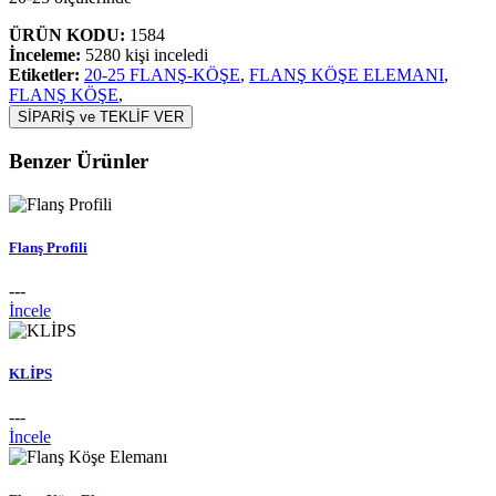
ÜRÜN KODU:
1584
İnceleme:
5280 kişi inceledi
Etiketler:
20-25 FLANŞ-KÖŞE
,
FLANŞ KÖŞE ELEMANI
,
FLANŞ KÖŞE
,
SİPARİŞ ve TEKLİF VER
Benzer Ürünler
Flanş Profili
---
İncele
KLİPS
---
İncele