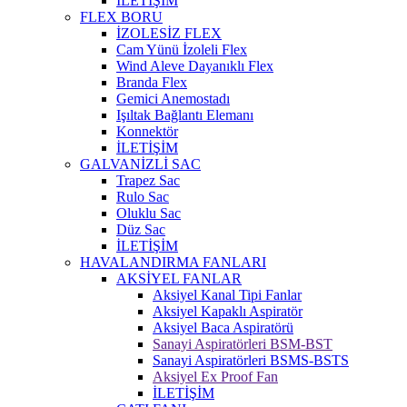
İLETİŞİM
FLEX BORU
İZOLESİZ FLEX
Cam Yünü İzoleli Flex
Wind Aleve Dayanıklı Flex
Branda Flex
Gemici Anemostadı
Işıltak Bağlantı Elemanı
Konnektör
İLETİŞİM
GALVANİZLİ SAC
Trapez Sac
Rulo Sac
Oluklu Sac
Düz Sac
İLETİŞİM
HAVALANDIRMA FANLARI
AKSİYEL FANLAR
Aksiyel Kanal Tipi Fanlar
Aksiyel Kapaklı Aspiratör
Aksiyel Baca Aspiratörü
Sanayi Aspiratörleri BSM-BST
Sanayi Aspiratörleri BSMS-BSTS
Aksiyel Ex Proof Fan
İLETİŞİM