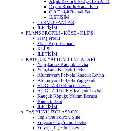
Alçak Basınçlı Radyal Fan ALR
Dıştan Rotorlu Kanal Fanı
Çift Emişli Radyal Fan
İLETİŞİM
TERMO FANLAR
İLETİŞİM
FLANŞ PROFİLİ - KÖŞE - KLİPS
Flanş Profili
Flanş Köşe Elemanı
KLİPS
İLETİŞİM
KAUÇUK YALITIM LEVHALARI
Yapışkansız Kauçuk Levha
Yapışkanlı Kauçuk Levha
Alüminyum Folyolu Kauçuk Levha
Alüminyum ​Folyolu Yapışkanlı
AL GUARD Kauçuk Levha
AL GUARD FKY Kauçuk Levha
Kauçuk Köpüğü Yalıtım Borusu
Kauçuk Bant
İLETİŞİM
TAŞ YÜNÜ İZOLASYON
Taş Yünü Folyolu Şilte
Folyosuz Taş Yünü Levha
Folyolu Taş Yünü Levha