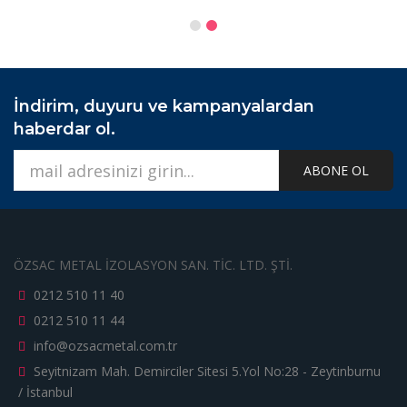
İndirim, duyuru ve kampanyalardan
haberdar ol.
ABONE OL
ÖZSAC METAL İZOLASYON SAN. TİC. LTD. ŞTİ.
0212 510 11 40
0212 510 11 44
info@ozsacmetal.com.tr
Seyitnizam Mah. Demirciler Sitesi 5.Yol No:28 - Zeytinburnu
/ İstanbul