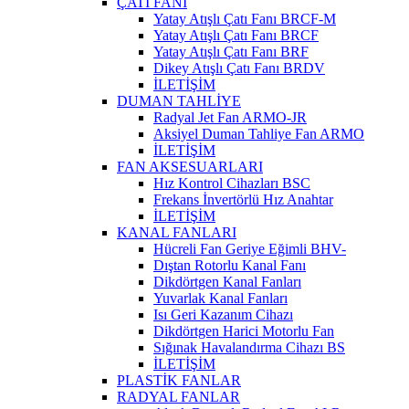
ÇATI FANI
Yatay Atışlı Çatı Fanı BRCF-M
Yatay Atışlı Çatı Fanı BRCF
Yatay Atışlı Çatı Fanı BRF
Dikey Atışlı Çatı Fanı BRDV
İLETİŞİM
DUMAN TAHLİYE
Radyal Jet Fan ARMO-JR
Aksiyel Duman Tahliye Fan ARMO
İLETİŞİM
FAN AKSESUARLARI
Hız Kontrol Cihazları BSC
Frekans İnvertörlü Hız Anahtar
İLETİŞİM
KANAL FANLARI
Hücreli Fan Geriye Eğimli BHV-
Dıştan Rotorlu Kanal Fanı
Dikdörtgen Kanal Fanları
Yuvarlak Kanal Fanları
Isı Geri Kazanım Cihazı
Dikdörtgen Harici Motorlu Fan
Sığınak Havalandırma Cihazı BS
İLETİŞİM
PLASTİK FANLAR
RADYAL FANLAR