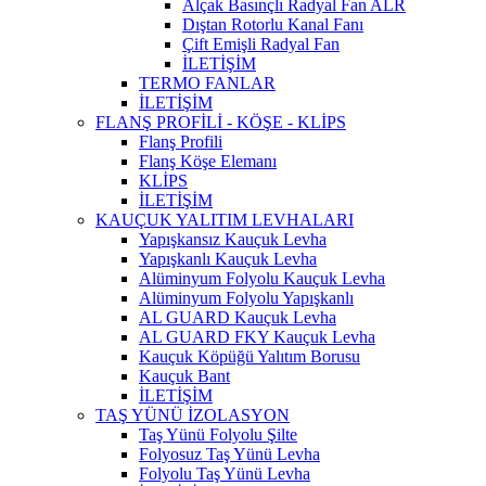
Alçak Basınçlı Radyal Fan ALR
Dıştan Rotorlu Kanal Fanı
Çift Emişli Radyal Fan
İLETİŞİM
TERMO FANLAR
İLETİŞİM
FLANŞ PROFİLİ - KÖŞE - KLİPS
Flanş Profili
Flanş Köşe Elemanı
KLİPS
İLETİŞİM
KAUÇUK YALITIM LEVHALARI
Yapışkansız Kauçuk Levha
Yapışkanlı Kauçuk Levha
Alüminyum Folyolu Kauçuk Levha
Alüminyum ​Folyolu Yapışkanlı
AL GUARD Kauçuk Levha
AL GUARD FKY Kauçuk Levha
Kauçuk Köpüğü Yalıtım Borusu
Kauçuk Bant
İLETİŞİM
TAŞ YÜNÜ İZOLASYON
Taş Yünü Folyolu Şilte
Folyosuz Taş Yünü Levha
Folyolu Taş Yünü Levha