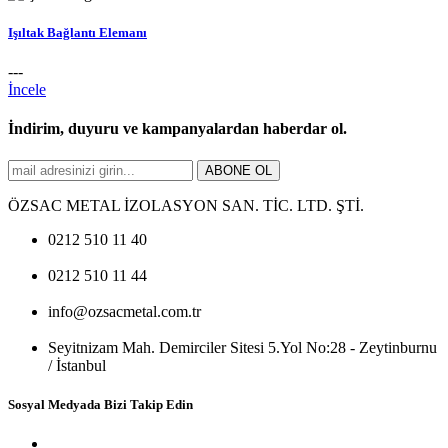
Işıltak Bağlantı Elemanı
---
İncele
İndirim, duyuru ve kampanyalardan haberdar ol.
ABONE OL
ÖZSAC METAL İZOLASYON SAN. TİC. LTD. ŞTİ.
0212 510 11 40
0212 510 11 44
info@ozsacmetal.com.tr
Seyitnizam Mah. Demirciler Sitesi 5.Yol No:28 - Zeytinburnu
/ İstanbul
Sosyal Medyada Bizi Takip Edin