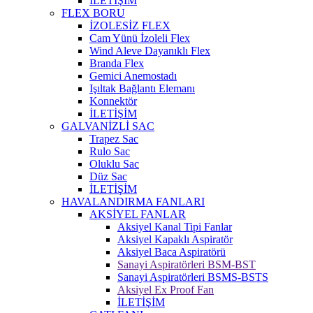
İLETİŞİM
FLEX BORU
İZOLESİZ FLEX
Cam Yünü İzoleli Flex
Wind Aleve Dayanıklı Flex
Branda Flex
Gemici Anemostadı
Işıltak Bağlantı Elemanı
Konnektör
İLETİŞİM
GALVANİZLİ SAC
Trapez Sac
Rulo Sac
Oluklu Sac
Düz Sac
İLETİŞİM
HAVALANDIRMA FANLARI
AKSİYEL FANLAR
Aksiyel Kanal Tipi Fanlar
Aksiyel Kapaklı Aspiratör
Aksiyel Baca Aspiratörü
Sanayi Aspiratörleri BSM-BST
Sanayi Aspiratörleri BSMS-BSTS
Aksiyel Ex Proof Fan
İLETİŞİM