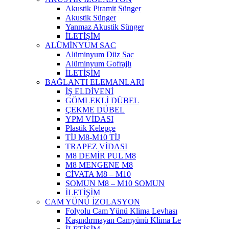
Akustik Piramit Sünger
Akustik Sünger
Yanmaz Akustik Sünger
İLETİŞİM
ALÜMİNYUM SAC
Alüminyum Düz Sac
Alüminyum Gofrajlı
İLETİŞİM
BAĞLANTI ELEMANLARI
İŞ ELDİVENİ
GÖMLEKLİ DÜBEL
ÇEKME DÜBEL
YPM VİDASI
Plastik Kelepçe
TİJ M8-M10 TİJ
TRAPEZ VİDASI
M8 DEMİR PUL M8
M8 MENGENE M8
CİVATA M8 – M10
SOMUN M8 – M10 SOMUN
İLETİŞİM
CAM YÜNÜ İZOLASYON
Folyolu Cam Yünü Klima Levhası
Kaşındırmayan Camyünü Klima Le