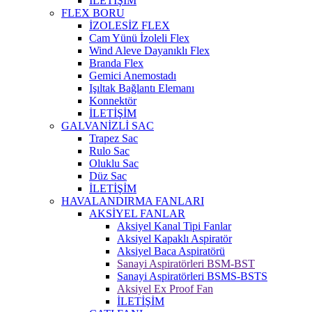
İLETİŞİM
FLEX BORU
İZOLESİZ FLEX
Cam Yünü İzoleli Flex
Wind Aleve Dayanıklı Flex
Branda Flex
Gemici Anemostadı
Işıltak Bağlantı Elemanı
Konnektör
İLETİŞİM
GALVANİZLİ SAC
Trapez Sac
Rulo Sac
Oluklu Sac
Düz Sac
İLETİŞİM
HAVALANDIRMA FANLARI
AKSİYEL FANLAR
Aksiyel Kanal Tipi Fanlar
Aksiyel Kapaklı Aspiratör
Aksiyel Baca Aspiratörü
Sanayi Aspiratörleri BSM-BST
Sanayi Aspiratörleri BSMS-BSTS
Aksiyel Ex Proof Fan
İLETİŞİM