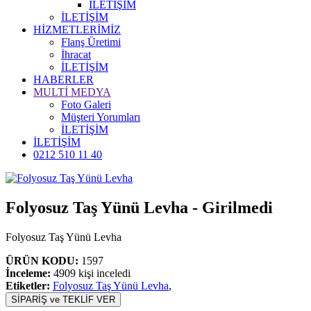
İLETİŞİM
İLETİŞİM
HİZMETLERİMİZ
Flanş Üretimi
İhracat
İLETİŞİM
HABERLER
MULTİ MEDYA
Foto Galeri
Müşteri Yorumları
İLETİŞİM
İLETİŞİM
0212 510 11 40
Folyosuz Taş Yünü Levha - Girilmedi
Folyosuz Taş Yünü Levha
ÜRÜN KODU:
1597
İnceleme:
4909 kişi inceledi
Etiketler:
Folyosuz Taş Yünü Levha
,
SİPARİŞ ve TEKLİF VER