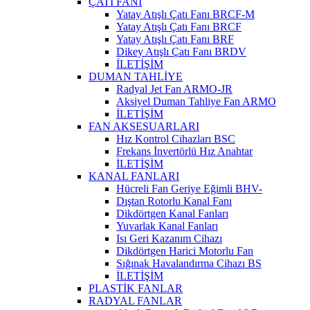
ÇATI FANI
Yatay Atışlı Çatı Fanı BRCF-M
Yatay Atışlı Çatı Fanı BRCF
Yatay Atışlı Çatı Fanı BRF
Dikey Atışlı Çatı Fanı BRDV
İLETİŞİM
DUMAN TAHLİYE
Radyal Jet Fan ARMO-JR
Aksiyel Duman Tahliye Fan ARMO
İLETİŞİM
FAN AKSESUARLARI
Hız Kontrol Cihazları BSC
Frekans İnvertörlü Hız Anahtar
İLETİŞİM
KANAL FANLARI
Hücreli Fan Geriye Eğimli BHV-
Dıştan Rotorlu Kanal Fanı
Dikdörtgen Kanal Fanları
Yuvarlak Kanal Fanları
Isı Geri Kazanım Cihazı
Dikdörtgen Harici Motorlu Fan
Sığınak Havalandırma Cihazı BS
İLETİŞİM
PLASTİK FANLAR
RADYAL FANLAR