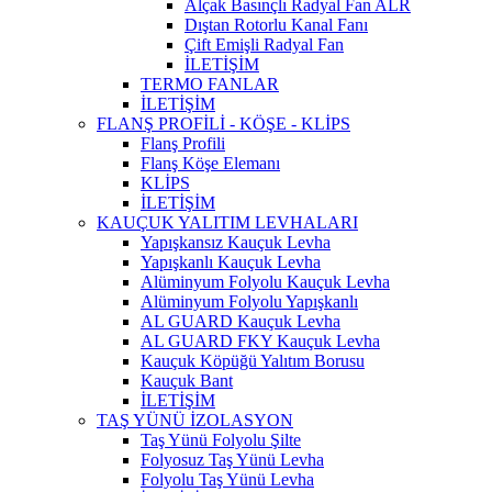
Alçak Basınçlı Radyal Fan ALR
Dıştan Rotorlu Kanal Fanı
Çift Emişli Radyal Fan
İLETİŞİM
TERMO FANLAR
İLETİŞİM
FLANŞ PROFİLİ - KÖŞE - KLİPS
Flanş Profili
Flanş Köşe Elemanı
KLİPS
İLETİŞİM
KAUÇUK YALITIM LEVHALARI
Yapışkansız Kauçuk Levha
Yapışkanlı Kauçuk Levha
Alüminyum Folyolu Kauçuk Levha
Alüminyum ​Folyolu Yapışkanlı
AL GUARD Kauçuk Levha
AL GUARD FKY Kauçuk Levha
Kauçuk Köpüğü Yalıtım Borusu
Kauçuk Bant
İLETİŞİM
TAŞ YÜNÜ İZOLASYON
Taş Yünü Folyolu Şilte
Folyosuz Taş Yünü Levha
Folyolu Taş Yünü Levha