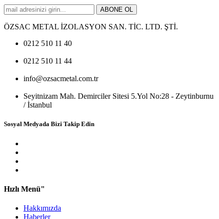
ABONE OL
ÖZSAC METAL İZOLASYON SAN. TİC. LTD. ŞTİ.
0212 510 11 40
0212 510 11 44
info@ozsacmetal.com.tr
Seyitnizam Mah. Demirciler Sitesi 5.Yol No:28 - Zeytinburnu
/ İstanbul
Sosyal Medyada Bizi Takip Edin
Hızlı Menü"
Hakkımızda
Haberler