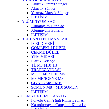
Akustik Piramit Sünger
Akustik Sünger
Yanmaz Akustik Sünger
İLETİŞİM
ALÜMİNYUM SAC
Alüminyum Düz Sac
Alüminyum Gofrajlı
İLETİŞİM
BAĞLANTI ELEMANLARI
İŞ ELDİVENİ
GÖMLEKLİ DÜBEL
ÇEKME DÜBEL
YPM VİDASI
Plastik Kelepçe
TİJ M8-M10 TİJ
TRAPEZ VİDASI
M8 DEMİR PUL M8
M8 MENGENE M8
CİVATA M8 – M10
SOMUN M8 – M10 SOMUN
İLETİŞİM
CAM YÜNÜ İZOLASYON
Folyolu Cam Yünü Klima Levhası
Kaşındırmayan Camyünü Klima Le