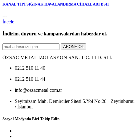
KANAL TİPİ SIĞINAK HAVALANDIRMA CİHAZLARI BSH
---
İncele
İndirim, duyuru ve kampanyalardan haberdar ol.
ABONE OL
ÖZSAC METAL İZOLASYON SAN. TİC. LTD. ŞTİ.
0212 510 11 40
0212 510 11 44
info@ozsacmetal.com.tr
Seyitnizam Mah. Demirciler Sitesi 5.Yol No:28 - Zeytinburnu
/ İstanbul
Sosyal Medyada Bizi Takip Edin