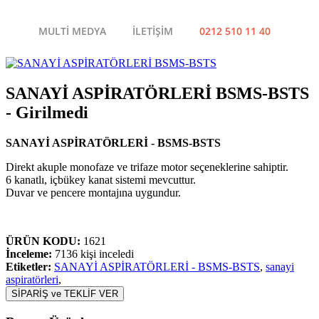
MULTİ MEDYA
İLETİŞİM
0212 510 11 40
SANAYİ ASPİRATÖRLERİ BSMS-BSTS
- Girilmedi
SANAYİ ASPİRATÖRLERİ - BSMS-BSTS
Direkt akuple monofaze ve trifaze motor seçeneklerine sahiptir.
6 kanatlı, içbükey kanat sistemi mevcuttur.
Duvar ve pencere montajına uygundur.
ÜRÜN KODU:
1621
İnceleme:
7136 kişi inceledi
Etiketler:
SANAYİ ASPİRATÖRLERİ - BSMS-BSTS
,
sanayi
aspiratörleri
,
SİPARİŞ ve TEKLİF VER