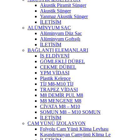
Akustik Piramit Sünger
Akustik Sünger
Yanmaz Akustik Sünger
İLETİŞİM
ALÜMİNYUM SAC
Alüminyum Düz Sac
Alüminyum Gofrajlı
İLETİŞİM
BAĞLANTI ELEMANLARI
İŞ ELDİVENİ
GÖMLEKLİ DÜBEL
ÇEKME DÜBEL
YPM VİDASI
Plastik Kelepçe
TİJ M8-M10 TİJ
TRAPEZ VİDASI
M8 DEMİR PUL M8
M8 MENGENE M8
CİVATA M8 – M10
SOMUN M8 – M10 SOMUN
İLETİŞİM
CAM YÜNÜ İZOLASYON
Folyolu Cam Yünü Klima Levhası
Kaşındırmayan Camyünü Klima Le