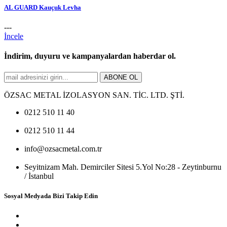
AL GUARD Kauçuk Levha
---
İncele
İndirim, duyuru ve kampanyalardan haberdar ol.
ABONE OL
ÖZSAC METAL İZOLASYON SAN. TİC. LTD. ŞTİ.
0212 510 11 40
0212 510 11 44
info@ozsacmetal.com.tr
Seyitnizam Mah. Demirciler Sitesi 5.Yol No:28 - Zeytinburnu
/ İstanbul
Sosyal Medyada Bizi Takip Edin