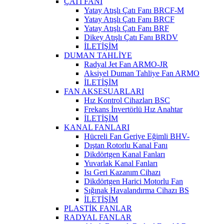
ÇATI FANI
Yatay Atışlı Çatı Fanı BRCF-M
Yatay Atışlı Çatı Fanı BRCF
Yatay Atışlı Çatı Fanı BRF
Dikey Atışlı Çatı Fanı BRDV
İLETİŞİM
DUMAN TAHLİYE
Radyal Jet Fan ARMO-JR
Aksiyel Duman Tahliye Fan ARMO
İLETİŞİM
FAN AKSESUARLARI
Hız Kontrol Cihazları BSC
Frekans İnvertörlü Hız Anahtar
İLETİŞİM
KANAL FANLARI
Hücreli Fan Geriye Eğimli BHV-
Dıştan Rotorlu Kanal Fanı
Dikdörtgen Kanal Fanları
Yuvarlak Kanal Fanları
Isı Geri Kazanım Cihazı
Dikdörtgen Harici Motorlu Fan
Sığınak Havalandırma Cihazı BS
İLETİŞİM
PLASTİK FANLAR
RADYAL FANLAR