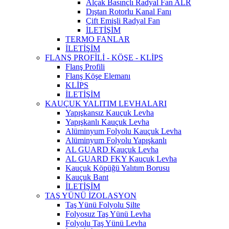
Alçak Basınçlı Radyal Fan ALR
Dıştan Rotorlu Kanal Fanı
Çift Emişli Radyal Fan
İLETİŞİM
TERMO FANLAR
İLETİŞİM
FLANŞ PROFİLİ - KÖŞE - KLİPS
Flanş Profili
Flanş Köşe Elemanı
KLİPS
İLETİŞİM
KAUÇUK YALITIM LEVHALARI
Yapışkansız Kauçuk Levha
Yapışkanlı Kauçuk Levha
Alüminyum Folyolu Kauçuk Levha
Alüminyum ​Folyolu Yapışkanlı
AL GUARD Kauçuk Levha
AL GUARD FKY Kauçuk Levha
Kauçuk Köpüğü Yalıtım Borusu
Kauçuk Bant
İLETİŞİM
TAŞ YÜNÜ İZOLASYON
Taş Yünü Folyolu Şilte
Folyosuz Taş Yünü Levha
Folyolu Taş Yünü Levha