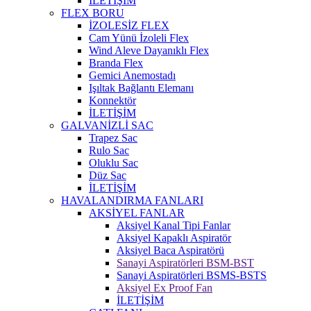
İLETİŞİM
FLEX BORU
İZOLESİZ FLEX
Cam Yünü İzoleli Flex
Wind Aleve Dayanıklı Flex
Branda Flex
Gemici Anemostadı
Işıltak Bağlantı Elemanı
Konnektör
İLETİŞİM
GALVANİZLİ SAC
Trapez Sac
Rulo Sac
Oluklu Sac
Düz Sac
İLETİŞİM
HAVALANDIRMA FANLARI
AKSİYEL FANLAR
Aksiyel Kanal Tipi Fanlar
Aksiyel Kapaklı Aspiratör
Aksiyel Baca Aspiratörü
Sanayi Aspiratörleri BSM-BST
Sanayi Aspiratörleri BSMS-BSTS
Aksiyel Ex Proof Fan
İLETİŞİM