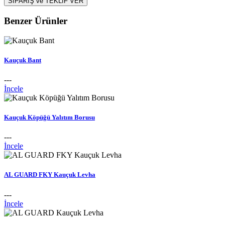
SİPARİŞ ve TEKLİF VER
Benzer Ürünler
Kauçuk Bant
---
İncele
Kauçuk Köpüğü Yalıtım Borusu
---
İncele
AL GUARD FKY Kauçuk Levha
---
İncele