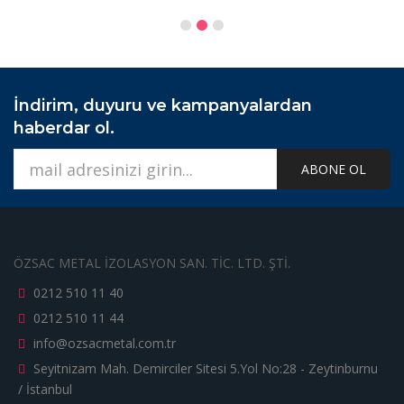
İndirim, duyuru ve kampanyalardan
haberdar ol.
ABONE OL
ÖZSAC METAL İZOLASYON SAN. TİC. LTD. ŞTİ.
0212 510 11 40
0212 510 11 44
info@ozsacmetal.com.tr
Seyitnizam Mah. Demirciler Sitesi 5.Yol No:28 - Zeytinburnu
/ İstanbul