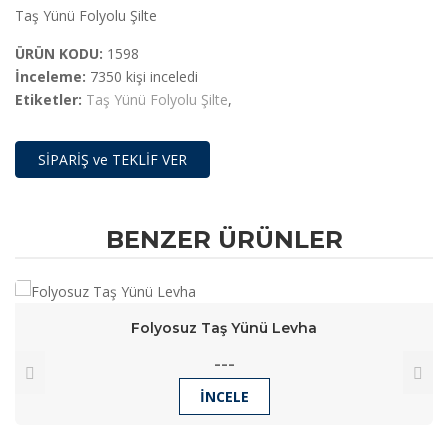
Taş Yünü Folyolu Şilte
ÜRÜN KODU:
1598
İnceleme:
7350 kişi inceledi
Etiketler:
Taş Yünü Folyolu Şilte
,
SİPARİŞ ve TEKLİF VER
BENZER ÜRÜNLER
Folyosuz Taş Yünü Levha
---
İNCELE