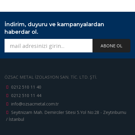
İndirim, duyuru ve kampanyalardan
haberdar ol.
ABONE OL
ÖZSAC METAL İZOLASYON SAN. TİC. LTD. ŞTİ.
0212 510 11 40
0212 510 11 44
info@ozsacmetal.com.tr
Seyitnizam Mah. Demirciler Sitesi 5.Yol No:28 - Zeytinburnu
/ İstanbul