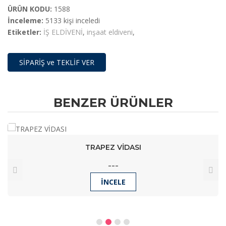
ÜRÜN KODU:
1588
İnceleme:
5133 kişi inceledi
Etiketler:
İŞ ELDİVENİ
,
inşaat eldiveni
,
SİPARİŞ ve TEKLİF VER
BENZER ÜRÜNLER
TRAPEZ VİDASI
---
İNCELE