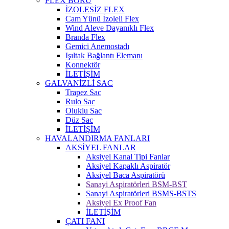
FLEX BORU
İZOLESİZ FLEX
Cam Yünü İzoleli Flex
Wind Aleve Dayanıklı Flex
Branda Flex
Gemici Anemostadı
Işıltak Bağlantı Elemanı
Konnektör
İLETİŞİM
GALVANİZLİ SAC
Trapez Sac
Rulo Sac
Oluklu Sac
Düz Sac
İLETİŞİM
HAVALANDIRMA FANLARI
AKSİYEL FANLAR
Aksiyel Kanal Tipi Fanlar
Aksiyel Kapaklı Aspiratör
Aksiyel Baca Aspiratörü
Sanayi Aspiratörleri BSM-BST
Sanayi Aspiratörleri BSMS-BSTS
Aksiyel Ex Proof Fan
İLETİŞİM
ÇATI FANI