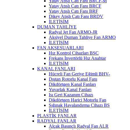
Yatay Atışlı Çatı Fanı BRCF-M
Yatay Atışlı Çatı Fanı BRCF
Yatay Atışlı Çatı Fanı BRF
Dikey Atışlı Çatı Fanı BRDV
İLETİŞİM
DUMAN TAHLİYE
Radyal Jet Fan ARMO-JR
Aksiyel Duman Tahliye Fan ARMO
İLETİŞİM
FAN AKSESUARLARI
Hız Kontrol Cihazları BSC
Frekans İnvertörlü Hız Anahtar
İLETİŞİM
KANAL FANLARI
Hücreli Fan Geriye Eğimli BHV-
Dıştan Rotorlu Kanal Fanı
Dikdörtgen Kanal Fanları
Yuvarlak Kanal Fanları
Isı Geri Kazanım Cihazı
Dikdörtgen Harici Motorlu Fan
Sığınak Havalandırma Cihazı BS
İLETİŞİM
PLASTİK FANLAR
RADYAL FANLAR
Alçak Basınçlı Radyal Fan ALR