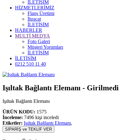
İLETİŞİM
HİZMETLERİMİZ
Flanş Üretimi
İhracat
İLETİŞİM
HABERLER
MULTİ MEDYA
Foto Galeri
Müşteri Yorumları
İLETİŞİM
İLETİŞİM
0212 510 11 40
Işıltak Bağlantı Elemanı - Girilmedi
Işıltak Bağlantı Elemanı
ÜRÜN KODU:
1575
İnceleme:
7496 kişi inceledi
Etiketler:
Işıltak Bağlantı Elemanı
,
SİPARİŞ ve TEKLİF VER