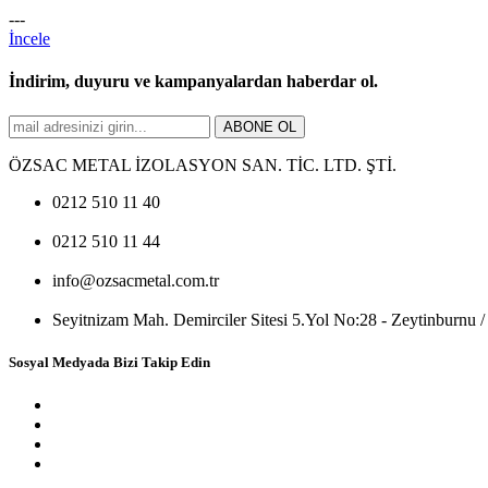
---
İncele
İndirim, duyuru ve kampanyalardan haberdar ol.
ABONE OL
ÖZSAC METAL İZOLASYON SAN. TİC. LTD. ŞTİ.
0212 510 11 40
0212 510 11 44
info@ozsacmetal.com.tr
Seyitnizam Mah. Demirciler Sitesi 5.Yol No:28 - Zeytinburnu / 
Sosyal Medyada Bizi Takip Edin