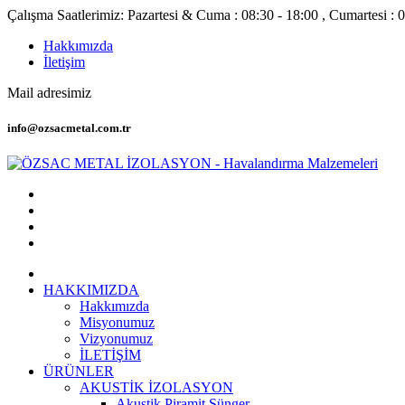
Çalışma Saatlerimiz: Pazartesi & Cuma : 08:30 - 18:00 , Cumartesi : 0
Hakkımızda
İletişim
Mail adresimiz
info@ozsacmetal.com.tr
HAKKIMIZDA
Hakkımızda
Misyonumuz
Vizyonumuz
İLETİŞİM
ÜRÜNLER
AKUSTİK İZOLASYON
Akustik Piramit Sünger