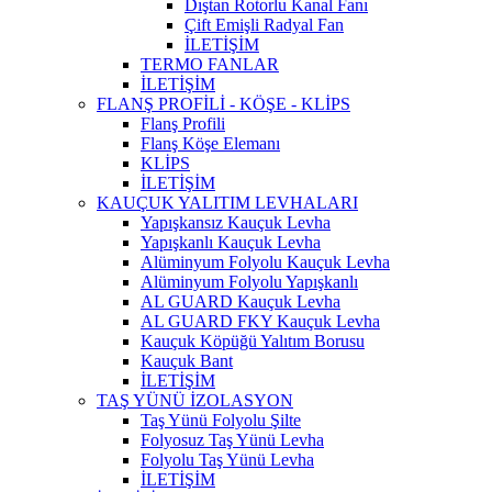
Dıştan Rotorlu Kanal Fanı
Çift Emişli Radyal Fan
İLETİŞİM
TERMO FANLAR
İLETİŞİM
FLANŞ PROFİLİ - KÖŞE - KLİPS
Flanş Profili
Flanş Köşe Elemanı
KLİPS
İLETİŞİM
KAUÇUK YALITIM LEVHALARI
Yapışkansız Kauçuk Levha
Yapışkanlı Kauçuk Levha
Alüminyum Folyolu Kauçuk Levha
Alüminyum ​Folyolu Yapışkanlı
AL GUARD Kauçuk Levha
AL GUARD FKY Kauçuk Levha
Kauçuk Köpüğü Yalıtım Borusu
Kauçuk Bant
İLETİŞİM
TAŞ YÜNÜ İZOLASYON
Taş Yünü Folyolu Şilte
Folyosuz Taş Yünü Levha
Folyolu Taş Yünü Levha
İLETİŞİM