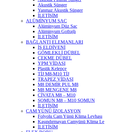
Akustik Sünger
Yanmaz Akustik Sünger
İLETİŞİM
ALÜMİNYUM SAC
Alüminyum Düz Sac
Alüminyum Gofrajlı
İLETİŞİM
BAĞLANTI ELEMANLARI
İŞ ELDİVENİ
GÖMLEKLİ DÜBEL
ÇEKME DÜBEL
YPM VİDASI
Plastik Kelepçe
TİJ M8-M10 TİJ
TRAPEZ VİDASI
M8 DEMİR PUL M8
M8 MENGENE M8
CİVATA M8 – M10
SOMUN M8 – M10 SOMUN
İLETİŞİM
CAM YÜNÜ İZOLASYON
Folyolu Cam Yünü Klima Levhası
Kaşındırmayan Camyünü Klima Le
İLETİŞİM